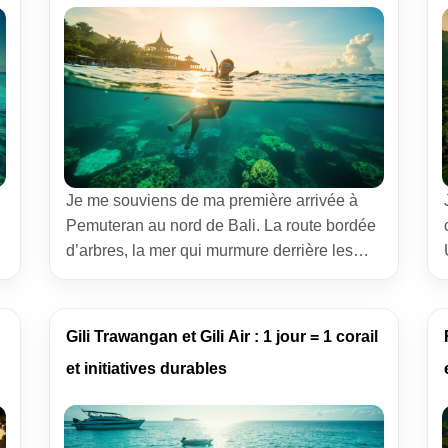
Je me souviens de ma première arrivée à
Pemuteran au nord de Bali. La route bordée
d’arbres, la mer qui murmure derrière les
maisons, et ce silence rare pour une île si
convoitée. Une destination encore
méconnue, gardée par ceux qui y vivent et
Gili Trawangan et Gili Air : 1 jour = 1 corail
ceux qui s’y attardent sans faire de bruit. J’y
et initiatives durables
reviens régulièrement, […]