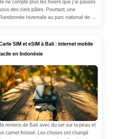
Je ne compte plus les hivers que j’ai passés
sous des ciels pâles. Pourtant, une
Randonnée hivernale au parc national de la
Jacques-Cartier reste gravée comme une
première. À deux pas de la ville de Québec,
la vallée s’ouvre comme un livre ancien :
Carte SIM et eSIM à Bali : internet mobile
pins barbus de givre, rivière voilée de glace,
facile en Indonésie
silence qu’on entend. […]
Je reviens de Bali avec du sel sur la peau et
un carnet froissé. Les choses ont changé