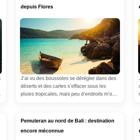
observer, à se laisser bercer par la grâce […]
depuis Flores
s
J’ai vu des boussoles se dérégler dans des
déserts et des cartes s’effacer sous les
pluies tropicales, mais peu d’endroits m’ont
marqué comme une île de Komodo
découverte depuis un pont en tek. Si vous
rêvez d’une croisière de 3 jours depuis
Pemuteran au nord de Bali : destination
Flores, je vous ouvre mon carnet de bord.
encore méconnue
On y trouve de l’eau […]