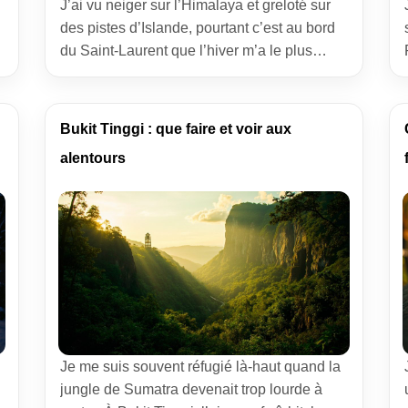
J’ai vu neiger sur l’Himalaya et greloté sur
des pistes d’Islande, pourtant c’est au bord
du Saint-Laurent que l’hiver m’a le plus
parlé. Si tu rêves de paysages blancs, de
joues rosies et d’adrénaline douce, Québec
en hiver ne déçoit jamais. Je te raconte six
Bukit Tinggi : que faire et voir aux
expériences vécues sans fard, avec mes
alentours
réussites, mes hésitations, et […]
Je me suis souvent réfugié là-haut quand la
jungle de Sumatra devenait trop lourde à