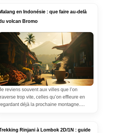
comme à mes débuts. Un cône gris qui
fume, une mer de cendre qui étouffe les
Malang en Indonésie : que faire au-delà
sons, des silhouettes de jeeps au loin, et […]
du volcan Bromo
Je reviens souvent aux villes que l’on
traverse trop vite, celles qu’on effleure en
regardant déjà la prochaine montagne.
Malang en Indonésie fait partie de ces lieux
discrets. Beaucoup n’y voient qu’une rampe
de lancement vers le volcan Bromo. Moi, j’y
Trekking Rinjani à Lombok 2D/1N : guide