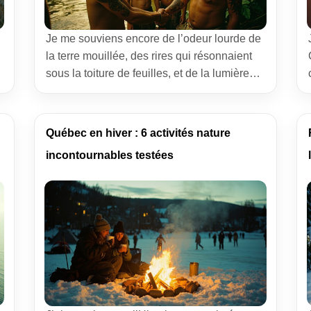
Je me souviens encore de l’odeur lourde de
la terre mouillée, des rires qui résonnaient
sous la toiture de feuilles, et de la lumière
qui se glissait entre les grands arbres
comme une promesse. J’étais venu
rencontrer les Hommes-fleurs Mentawai,
Québec en hiver : 6 activités nature
curieux et humble, avec l’idée de me laisser
incontournables testées
traverser par une autre manière de vivre. […]