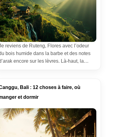
Je reviens de Ruteng, Flores avec l’odeur
du bois humide dans la barbe et des notes
d’arak encore sur les lèvres. Là-haut, la
brume se glisse entre les maisons de
montagne, et les matins portent ce silence
rare qui donne envie de marcher
Canggu, Bali : 12 choses à faire, où
doucement. Si vous cherchez un coin
manger et dormir
d’Indonésie où l’on voyage encore à […]