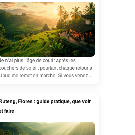
Je n’ai plus l’âge de courir après les
couchers de soleil, pourtant chaque retour à
Ubud me remet en marche. Si vous venez
visiter Ubud à Bali, préparez-vous à un cœur
qui bat au rythme des offrandes, des
tambours et des grenouilles après la pluie.
Ruteng, Flores : guide pratique, que voir
Ici, les rizières en terrasses s’ouvrent
et faire
comme des livres d’école, […]