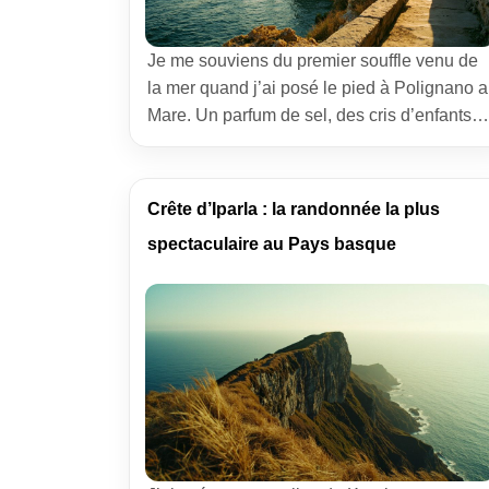
Je me souviens du premier souffle venu de
la mer quand j’ai posé le pied à Polignano a
Mare. Un parfum de sel, des cris d’enfants
qui ricochent sur la pierre, et ce théâtre
naturel où les maisons s’accrochent aux
falaises comme des goélands à la proue
Crête d’Iparla : la randonnée la plus
d’un navire. J’ai vu bien des rivages,
spectaculaire au Pays basque
pourtant […]