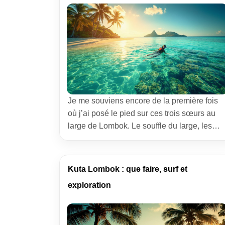
Je me souviens encore de la première fois
où j’ai posé le pied sur ces trois sœurs au
large de Lombok. Le souffle du large, les
bateaux qui oscillent et ce frisson qui
traverse l’échine quand on se demande,
presque enfant, laquelle choisir. Gili
Kuta Lombok : que faire, surf et
Trawangan, Gili Air ou Gili Meno… trois
exploration
caractères bien distincts. On […]