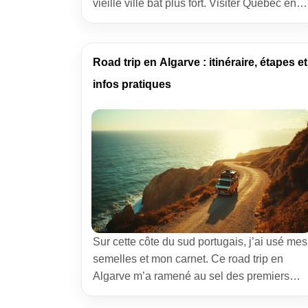
vieille ville bat plus fort. Visiter Québec en
hiver, c’est se laisser apprivoiser par une
lumière claire, des rires emmitouflés, des
effluves d’érable et des gestes simples qui
Road trip en Algarve : itinéraire, étapes et
réchauffent. J’ai roulé ma bosse sous bien
infos pratiques
des latitudes, […]
Sur cette côte du sud portugais, j’ai usé mes
semelles et mon carnet. Ce road trip en
Algarve m’a ramené au sel des premiers
voyages : des falaises couleur miel, des