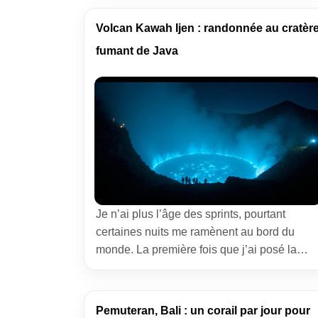
villages blanchis à la chaux, le bruit des
vagues qui remet les idées à l’endroit. Si
Volcan Kawah Ijen : randonnée au cratèr
vous cherchez un itinéraire franc, des étape
fumant de Java
sûres et […]
Je n’ai plus l’âge des sprints, pourtant
certaines nuits me ramènent au bord du
monde. La première fois que j’ai posé la
main sur la roche sombre du Volcan Kawah
Ijen, l’air m’a mordu la gorge et le ciel s’est
teinté de cobalt. À mes côtés, des
Pemuteran, Bali : un corail par jour pour