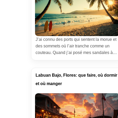
J’ai connu des ports qui sentent la morue et
des sommets où l’air tranche comme un
couteau. Quand j’ai posé mes sandales à
Kuta Lombok, j’ai tout de suite su que
l’endroit parlait le langage des vagues et
des routes poussiéreuses. On vient pour le
Labuan Bajo, Flores: que faire, où dormir
surf, on reste pour la lumière, les collines et
et où manger
cette […]