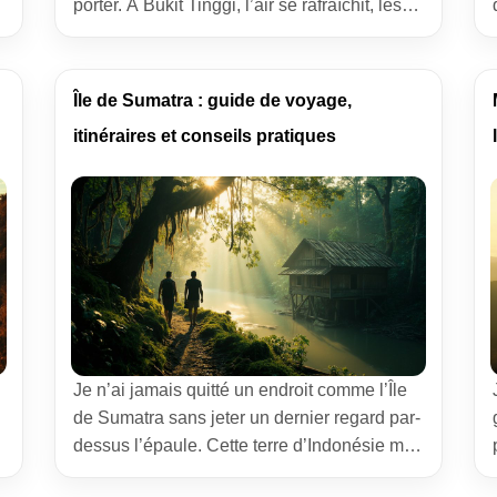
porter. À Bukit Tinggi, l’air se rafraîchit, les
toits s’envolent en cornes de buffle et les
souvenirs se glissent dans les ruelles
comme des chats au petit matin. Vous
Île de Sumatra : guide de voyage,
cherchez quoi faire et quoi voir aux
itinéraires et conseils pratiques
alentours ? Je vous […]
Je n’ai jamais quitté un endroit comme l’Île
de Sumatra sans jeter un dernier regard par-
dessus l’épaule. Cette terre d’Indonésie m’a
appris la patience des routes cabossées,