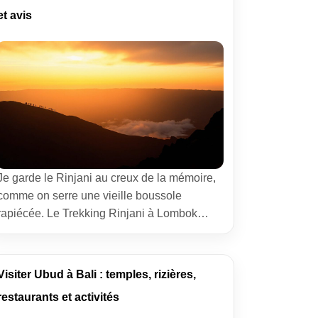
ai posé mon sac plus longtemps, et la ville
et avis
m’a remercié par des souvenirs […]
Je garde le Rinjani au creux de la mémoire,
comme on serre une vieille boussole
rapiécée. Le Trekking Rinjani à Lombok
2D/1N, c’est une étreinte rude et belle, un
morceau d’Indonésie qui met les jambes à
l’épreuve et le cœur en liesse. On grimpe,
Visiter Ubud à Bali : temples, rizières,
on doute, on sourit au vent. Au sommet, le
restaurants et activités
monde s’ouvre. […]