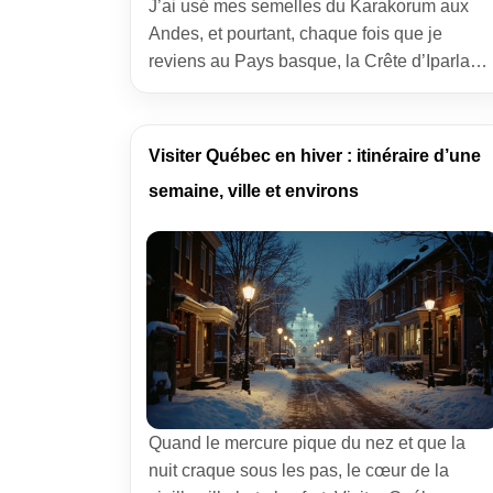
J’ai usé mes semelles du Karakorum aux
Andes, et pourtant, chaque fois que je
reviens au Pays basque, la Crête d’Iparla
me serre le cœur comme à la première
rencontre. Un balcon austère et sublime,
tendu entre France et Espagne, où la
Visiter Québec en hiver : itinéraire d’une
lumière joue sur les rochers rougeoyants et
semaine, ville et environs
les vallées profondes. Si vous cherchez […]
Quand le mercure pique du nez et que la
nuit craque sous les pas, le cœur de la