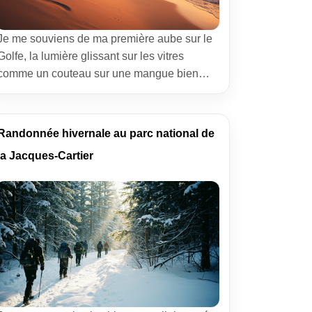
Je me souviens de ma première aube sur le
Golfe, la lumière glissant sur les vitres
comme un couteau sur une mangue bien
mûre. Partir visiter Dubai en 5 jours, c’est
accepter un choc des mondes: les dunes,
l’océan, les tours qui mordent le ciel… et
Randonnée hivernale au parc national de
même des skis au cœur du désert. J’ai
la Jacques-Cartier
bourlingué […]