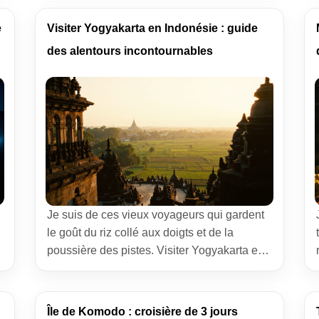
l’humilité devant la jungle et la joie simple
des sourires échangés devant un café noir.
e
Visiter Yogyakarta en Indonésie : guide
s
Ce guide est celui d’un vieux compagnon de
des alentours incontournables
piste qui vous parle droit: […]
Je suis de ces vieux voyageurs qui gardent
le goût du riz collé aux doigts et de la
poussière des pistes. Visiter Yogyakarta en
Indonésie, c’est renouer avec une ville qui
vibre au rythme des gongs, des becaks et
des rires. Ici, on apprend à ralentir, à
Île de Komodo : croisière de 3 jours