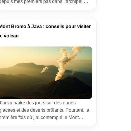
depuis mes premiers pas dans l’archipel,
mais une certitude demeure : rester relié à la
toile permet d’improviser sans se perdre.
Quand on parle de Carte SIM et eSIM à Bali,
Mont Bromo à Java : conseils pour visiter
on parle d’un compagnon invisible.
le volcan
Commander un […]
J’ai vu naître des jours sur des dunes
glacées et des déserts brûlants. Pourtant, la
première fois où j’ai contemplé le Mont
Bromo à Java, j’ai senti ce vieux cœur battre