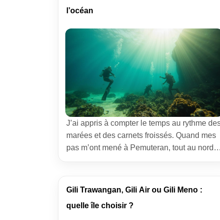
silhouettes discrètes montaient en silence.
l’océan
Je savais que […]
J’ai appris à compter le temps au rythme de
marées et des carnets froissés. Quand mes
pas m’ont mené à Pemuteran, tout au nord
de Bali, j’ai compris qu’un village pouvait
devenir un phare. Ici, l’idée qui guide les
mains et les rêves tient en quatre mots: un
Gili Trawangan, Gili Air ou Gili Meno :
corail par jour. Une promesse simple pour
quelle île choisir ?
[…]