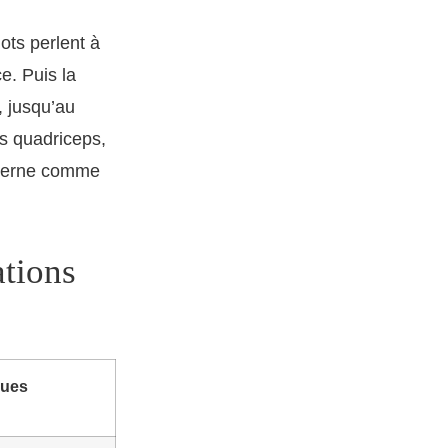
lots perlent à
e. Puis la
, jusqu’au
s quadriceps,
oderne comme
ations
ues