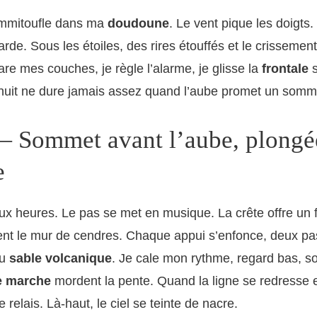
’emmitoufle dans ma
doudoune
. Le vent pique les doigts
arde. Sous les étoiles, des rires étouffés et le crissemen
are mes couches, je règle l’alarme, je glisse la
frontale
s
 nuit ne dure jamais assez quand l’aube promet un somm
— Sommet avant l’aube, plongé
e
ux heures. Le pas se met en musique. La crête offre un f
ient le mur de cendres. Chaque appui s’enfonce, deux p
du
sable volcanique
. Je cale mon rythme, regard bas, sou
e marche
mordent la pente. Quand la ligne se redresse e
 relais. Là-haut, le ciel se teinte de nacre.