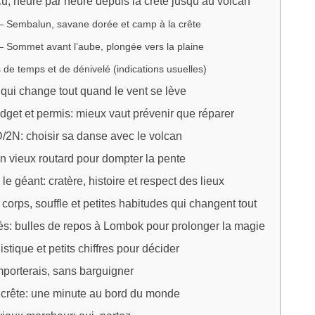
écu, heure par heure depuis la crête jusqu’au volcan
— Sembalun, savane dorée et camp à la crête
 Sommet avant l’aube, plongée vers la plaine
de temps et de dénivelé (indications usuelles)
ui change tout quand le vent se lève
get et permis: mieux vaut prévenir que réparer
/2N: choisir sa danse avec le volcan
n vieux routard pour dompter la pente
e géant: cratère, histoire et respect des lieux
 corps, souffle et petites habitudes qui changent tout
ès: bulles de repos à Lombok pour prolonger la magie
istique et petits chiffres pour décider
porterais, sans barguigner
 crête: une minute au bord du monde