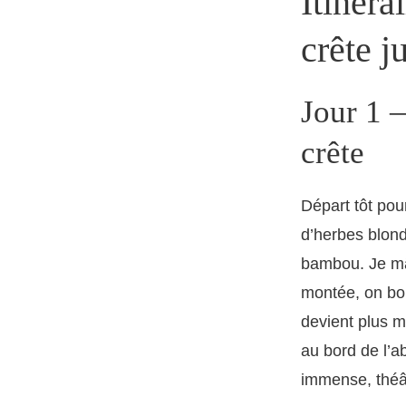
Itinéra
crête j
Jour 1 
crête
Départ tôt po
d’herbes blond
bambou. Je mâc
montée, on boit
devient plus m
au bord de l’a
immense, thé