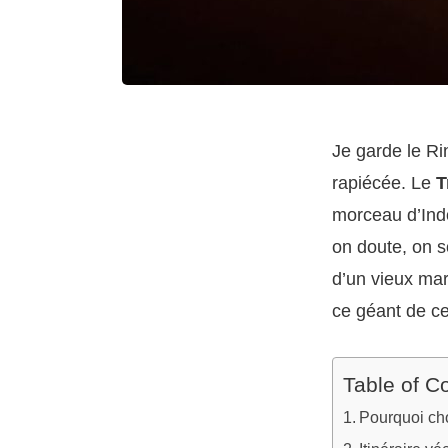
Je garde le Ri
rapiécée. Le
T
morceau d’Indo
on doute, on s
d’un vieux mar
ce géant de ce
Table of C
Pourquoi choi