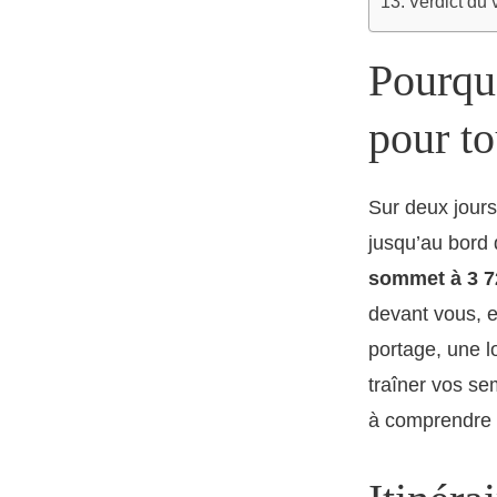
Verdict du 
Pourquo
pour to
Sur deux jours
jusqu’au bord d
sommet à 3 
devant vous, e
portage, une l
traîner vos se
à comprendre 