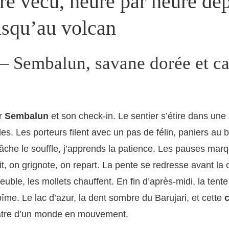
ire vécu, heure par heure dep
usqu’au volcan
— Sembalun, savane dorée et ca
ur
Sembalun
et son check-in. Le sentier s’étire dans un
es. Les porteurs filent avec un pas de félin, paniers au 
he le souffle, j’apprends la patience. Les pauses marq
, on grignote, on repart. La pente se redresse avant la cr
euble, les mollets chauffent. En fin d’après-midi, la tent
bîme. Le lac d’azur, la dent sombre du Barujari, et cette
c
âtre d’un monde en mouvement.