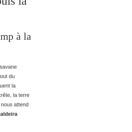
uis la
mp à la
e savane
bout du
uent la
ête, la terre
e nous attend
aldeira