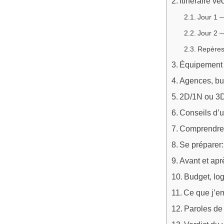
Itinéraire v
Jour 1 
Jour 2 —
Repères 
Équipement q
Agences, bud
2D/1N ou 3D
Conseils d’u
Comprendre l
Se préparer:
Avant et apr
Budget, log
Ce que j’em
Paroles de