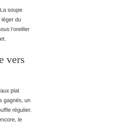
. La soupe
t léger du
ous l’oreiller
et.
e vers
aux plat
as gagnés, un
ffle régulier.
ncore, le