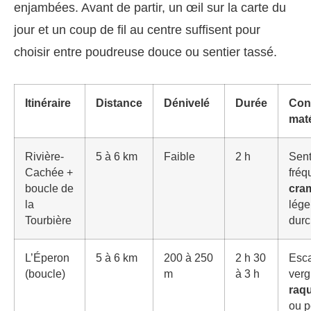
enjambées. Avant de partir, un œil sur la carte du
jour et un coup de fil au centre suffisent pour
choisir entre poudreuse douce ou sentier tassé.
Itinéraire
Distance
Dénivelé
Durée
Con
maté
Rivière-
5 à 6 km
Faible
2 h
Sent
Cachée +
fréq
boucle de
cra
la
lége
Tourbière
durc
L’Éperon
5 à 6 km
200 à 250
2 h 30
Esca
(boucle)
m
à 3 h
verg
raqu
ou p