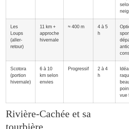
selo
neig
Les
11 km +
≈ 400 m
4 à 5
Opti
Loups
approche
h
spor
(aller-
hivernale
dépa
retour)
anti
cons
Scotora
6 à 10
Progressif
2 à 4
Idéa
(portion
km selon
h
raqu
hivernale)
envies
bea
poin
vue f
Rivière‑Cachée et sa
tourbière