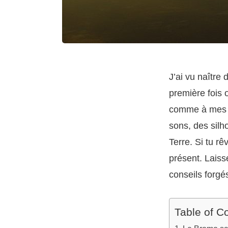
J’ai vu naître
première fois 
comme à mes d
sons, des silh
Terre. Si tu r
présent. Laiss
conseils forgés
Table of C