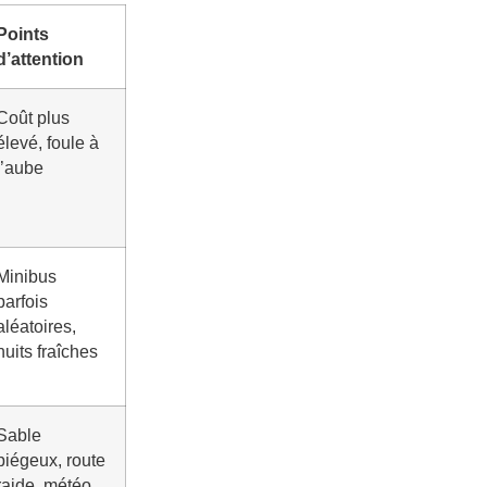
Points
d’attention
Coût plus
élevé, foule à
l’aube
Minibus
parfois
aléatoires,
nuits fraîches
Sable
piégeux, route
raide, météo