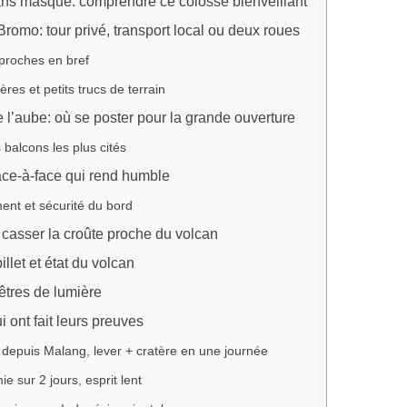
ns masque: comprendre ce colosse bienveillant
romo: tour privé, transport local ou deux roues
proches en bref
ères et petits trucs de terrain
e l’aube: où se poster pour la grande ouverture
s balcons les plus cités
face-à-face qui rend humble
nt et sécurité du bord
 casser la croûte proche du volcan
illet et état du volcan
êtres de lumière
ui ont fait leurs preuves
depuis Malang, lever + cratère en une journée
e sur 2 jours, esprit lent