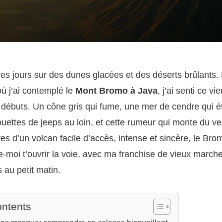
 des jours sur des dunes glacées et des déserts brûlants. 
où j’ai contemplé le
Mont Bromo à Java
, j’ai senti ce v
ébuts. Un cône gris qui fume, une mer de cendre qui ét
ouettes de jeeps au loin, et cette rumeur qui monte du ve
êves d’un volcan facile d’accès, intense et sincère, le Br
e-moi t’ouvrir la voie, avec ma franchise de vieux march
 au petit matin.
ontents