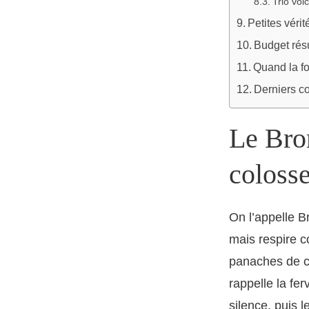
Trio vol
Petites vérit
Budget résu
Quand la fo
Derniers co
Le Bro
colosse
On l’appelle B
mais respire 
panaches de ce
rappelle la fe
silence, puis l