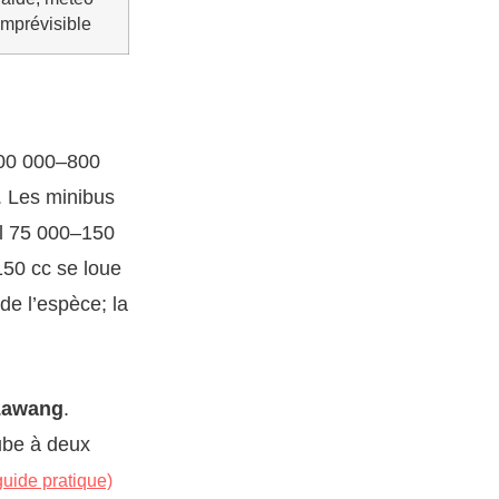
imprévisible
600 000–800
. Les minibus
al 75 000–150
150 cc se loue
de l’espèce; la
Lawang
.
ube à deux
uide pratique)