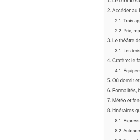
Le Bromo sa
Accéder au B
Trois ap
Prix, rep
Le théâtre d
Les troi
Cratère: le 
Équipeme
Où dormir et
Formalités, b
Météo et fen
Itinéraires q
Express 
Autonomi