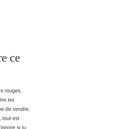
e ce
es rouges,
ère les
ne de cendre,
 tout est
ignore si tu