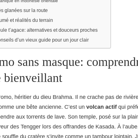
canique en Indonésie orientale
és glanées sur la route
mé et réalités du terrain
ule t’agace: alternatives et douceurs proches
nseils d’un vieux guide pour un jour clair
mo sans masque: comprendr
 bienveillant
romo, héritier du dieu Brahma. Il ne crache pas de rivièr
comme une bête ancienne. C’est un
volcan actif
qui préf
ndre aux torrents de lave. Son temple, posé sur la plai
rveur des Tengger lors des offrandes de Kasada. À l’aube,
e souffle du cratère s’invite comme un tambour lointain. J’