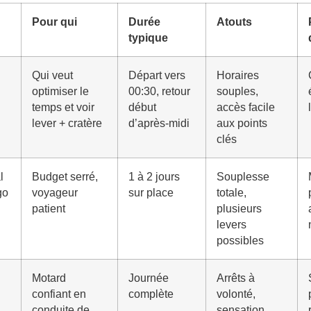
Pour qui
Durée
Atouts
typique
Qui veut
Départ vers
Horaires
optimiser le
00:30, retour
souples,
temps et voir
début
accès facile
lever + cratère
d’après-midi
aux points
clés
l
Budget serré,
1 à 2 jours
Souplesse
go
voyageur
sur place
totale,
patient
plusieurs
levers
possibles
Motard
Journée
Arrêts à
confiant en
complète
volonté,
conduite de
sensation