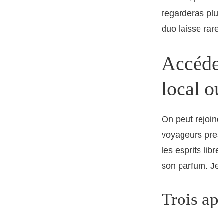
regarderas plu
duo laisse rare
Accéder
local o
On peut rejoin
voyageurs pres
les esprits li
son parfum. Je
Trois a