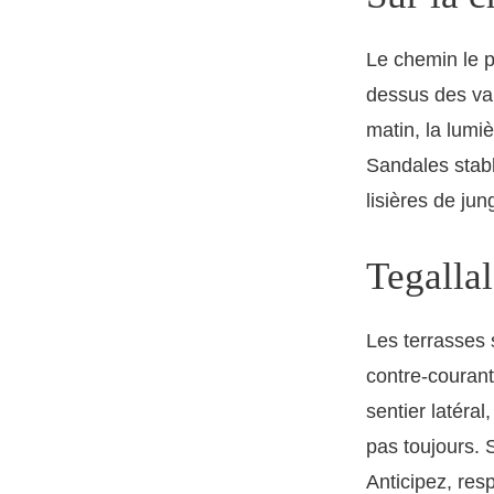
Le chemin le p
dessus des val
matin, la lumiè
Sandales stabl
lisières de jun
Tegalla
Les terrasses
contre-courant,
sentier latéral
pas toujours. S
Anticipez, res