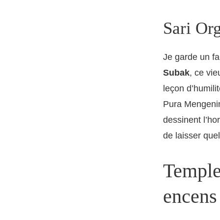
Sari Or
Je garde un fa
Subak
, ce vi
leçon d’humili
Pura Mengenin
dessinent l’ho
de laisser que
Temples
encens