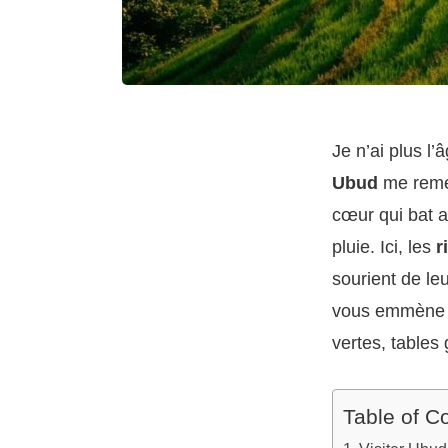
Je n’ai plus l
Ubud
me reme
cœur qui bat a
pluie. Ici, les
r
sourient de le
vous emmène su
vertes, tables
Table of C