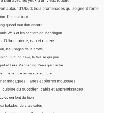
 à Bali avec les yeux d’un vieux routard
ert autour d’Ubud: trois promenades qui soignent l’âme
ête, l’air plus frais
ang quand tout dort encore
anic Walk et les sentiers de Mancingan
 d’Ubud: pierre, eau et encens
h, les visages de la grotte
bing Gunung Kawi, la falaise qui prie
pul et Pura Mengening, l’eau qui clarifie
lem, le temple au visage sombre
ine: macaques, lianes et pierres moussues
 cuisine du quotidien, cafés et apprentissages
tables qui font du bien
ux balades, de vrais cafés