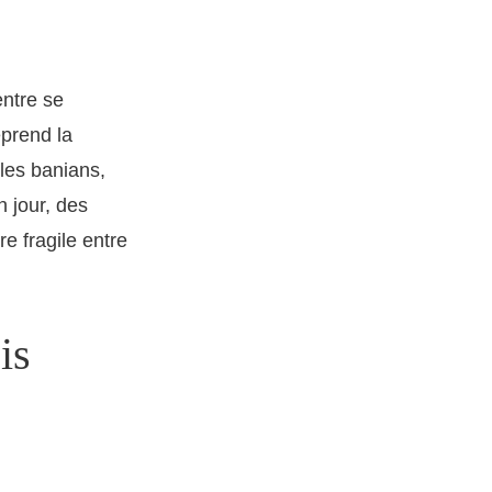
entre se
eprend la
 les banians,
 jour, des
re fragile entre
is