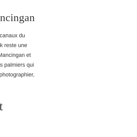
ancingan
s canaux du
k reste une
 Mancingan et
s palmiers qui
photographier,
t