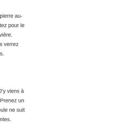
pierre au-
tez pour le
vière.
s verrez
s.
J’y viens à
. Prenez un
oule ne suit
antes.