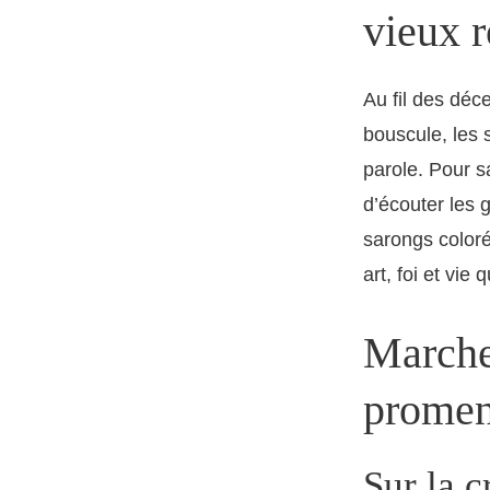
vieux r
Au fil des déc
bouscule, les s
parole. Pour sa
d’écouter les 
sarongs colorés
art, foi et vie 
Marcher
promen
Sur la cr