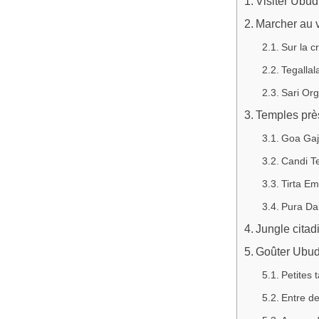
Visiter Ubud
Marcher au v
Sur la cr
Tegallal
Sari Org
Temples près
Goa Gaja
Candi Te
Tirta Em
Pura Da
Jungle citad
Goûter Ubud:
Petites 
Entre de