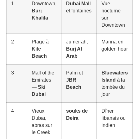
1
Downtown,
Dubai Mall
Vue
Burj
et fontaines
nocturne
Khalifa
sur
Downtown
2
Plage à
Jumeirah,
Marina en
Kite
Burj Al
golden hour
Beach
Arab
3
Mall of the
Palm et
Bluewaters
Emirates
JBR
Island
à la
—
Ski
Beach
tombée du
Dubai
jour
4
Vieux
souks de
Dîner
Dubaï,
Deira
libanais ou
abras sur
indien
le Creek