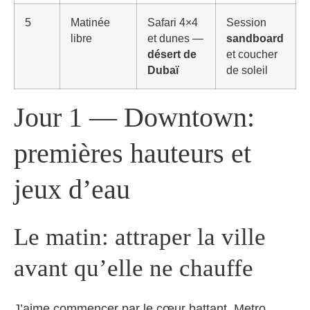
5
Matinée
Safari 4×4
Session
libre
et dunes —
sandboard
désert de
et coucher
Dubaï
de soleil
Jour 1 — Downtown:
premières hauteurs et
jeux d’eau
Le matin: attraper la ville
avant qu’elle ne chauffe
J’aime commencer par le cœur battant. Metro