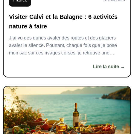
Visiter Calvi et la Balagne : 6 activités
nature à faire
J’ai vu des dunes avaler des routes et des glaciers
avaler le silence. Pourtant, chaque fois que je pose
mon sac sur ces rivages corses, je retrouve une
douceur farouche. Visiter Calvi et la Balagne, c’est
Lire la suite →
marcher entre roches chauffées par le soleil, parfums
d’arbousier, et vagues qui polissent le temps. Je vous
emmène par […]