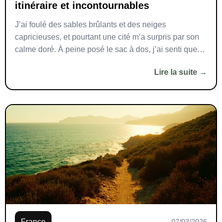
itinéraire et incontournables
J’ai foulé des sables brûlants et des neiges
capricieuses, et pourtant une cité m’a surpris par son
calme doré. À peine posé le sac à dos, j’ai senti que
Lecce dans les Pouilles allait me raconter une autre
Lire la suite →
manière de voyager. Deux jours suffisent pour
l’apprivoiser, si l’on marche le nez en l’air, le pas […]
France
07/03/2026