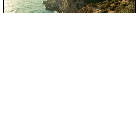
France
05/03/2026
Calvi en Corse : incontournables,
activités et adresses secrètes
J’ai posé mes bottes dans tant de ports que j’en ai
perdu le compte, mais chaque retour à Calvi en Corse
a le goût d’un premier rendez-vous. Le matin, le
parfum des pins glisse jusqu’au quai, les montagnes
Lire la suite →
se reflètent dans une mer qui sait se faire tendre, et
dans les ruelles on entend des […]