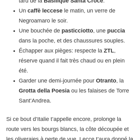
tard de la
Basilique Santa Croce
.
Un
caffè leccese
le matin, un verre de
Negroamaro le soir.
Une bouchée de
pasticciotto
, une
puccia
dans la poche, et des chaussures souples.
Échapper aux pièges: respecte la
ZTL
,
réserve quand il fait très chaud ou en plein
été.
Garder une demi-journée pour
Otranto
, la
Grotta della Poesia
ou les falaises de Torre
Sant’Andrea.
Si ce bout d’Italie t’appelle encore, prolonge la
route vers les bourgs blancs, la côte découpée et
les oliveraies à perte de vue. Lecce t’aura donné la