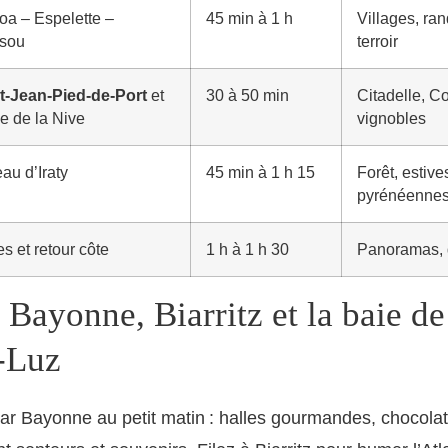
oa – Espelette –
45 min à 1 h
Villages, ra
ssou
terroir
t-Jean-Pied-de-Port
et
30 à 50 min
Citadelle, C
ée de la Nive
vignobles
au d’Iraty
45 min à 1 h 15
Forêt, estive
pyrénéenne
es et retour côte
1 h à 1 h 30
Panoramas, 
 Bayonne, Biarritz et la baie de
-Luz
 Bayonne au petit matin : halles gourmandes, chocolati