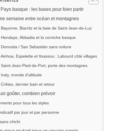
 Pays basque : les bases pour bien partir
’une semaine entre océan et montagnes
 Bayonne, Biarritz et la baie de Saint-Jean-de-Luz
– Hendaye, Abbadia et la corniche basque
 Donostia / San Sebastián sans voiture
 Ainhoa, Espelette et Itxassou : Labourd côté villages
– Saint-Jean-Pied-de-Port, porte des montagnes
 Iraty, monde d’altitude
 Crêtes, dernier bain et retour
uoi goûter, combien prévoir
ments pour tous les styles
ndicatif par jour et par personne
 sans chichi
n vieux routard pour un voyage serein