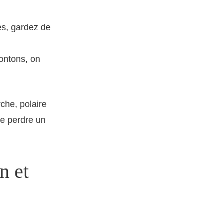
es, gardez de
rontons, on
che, polaire
 se perdre un
n et