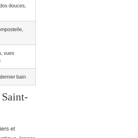
ndos douces,
ompostelle,
s, vues
s
dernier bain
 Saint-
ers et