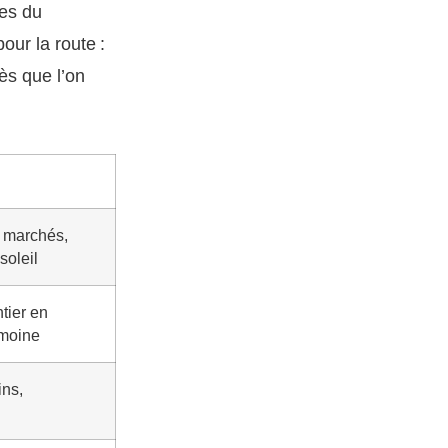
ges du
ur la route :
ès que l’on
, marchés,
soleil
tier en
imoine
ins,