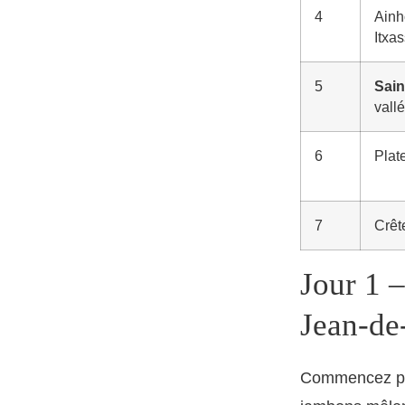
4
Ainh
Itxa
5
Sain
vall
6
Plate
7
Crêt
Jour 1 –
Jean-de
Commencez par