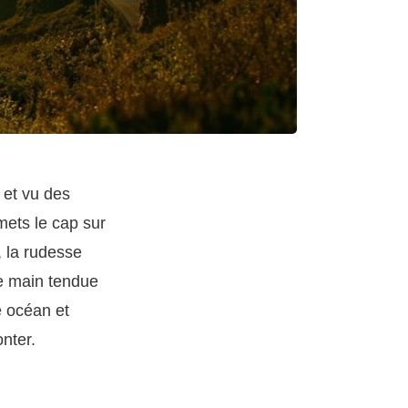
 et vu des
mets le cap sur
, la rudesse
ne main tendue
e océan et
nter.