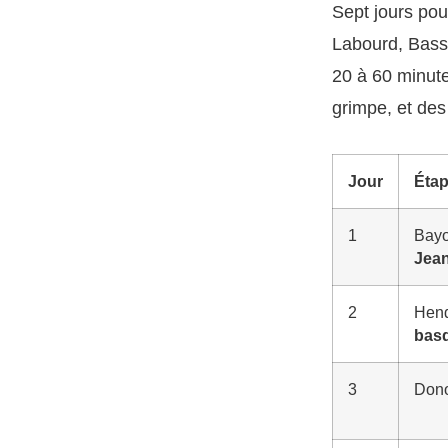
Sept jours pou
Labourd, Basse
20 à 60 minute
grimpe, et des
Jour
Éta
1
Bayo
Jea
2
Hen
bas
3
Dono