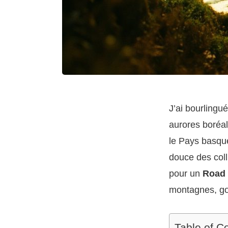
J’ai bourlingué
aurores boréal
le Pays basque,
douce des coll
pour un
Road 
montagnes, goû
Table of C