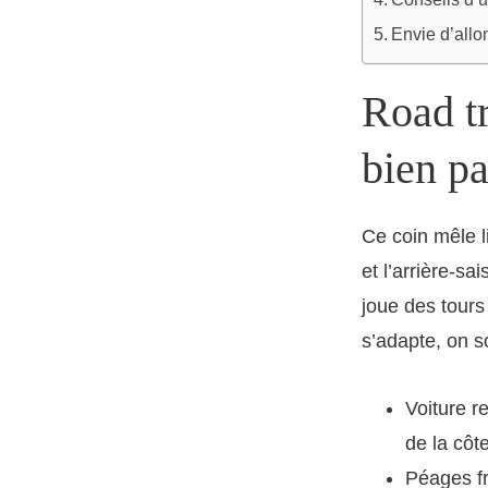
Envie d’allon
Road tr
bien pa
Ce coin mêle li
et l’arrière-s
joue des tours 
s’adapte, on s
Voiture r
de la côte
Péages fr