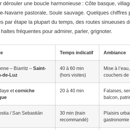
r dérouler une boucle harmonieuse : Côte basque, villa
-Navarre pastorale, Soule sauvage. Quelques chiffres po
s par étape la plupart du temps, des routes sinueuses d
 haltes fréquentes pour admirer, parler, grignoter.
pe
Temps indicatif
Ambiance
nne – Biarritz –
Saint-
40 à 60 min
Mise à l’eau
n-de-Luz
(hors visites)
couchers de 
daye et
corniche
20 à 40 min
Falaises, sen
que
balcon, patr
stia / San Sebastián
30 min (train
Plaisirs urba
recommandé)
gastronomie