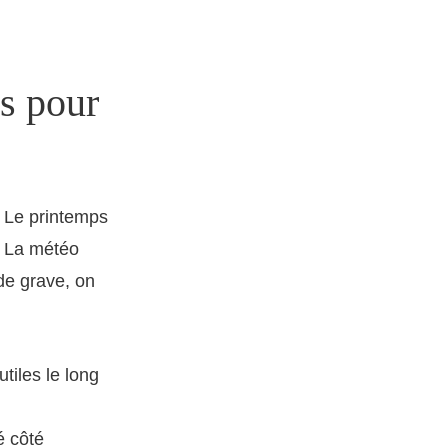
es pour
. Le printemps
s. La météo
 de grave, on
tiles le long
é côté