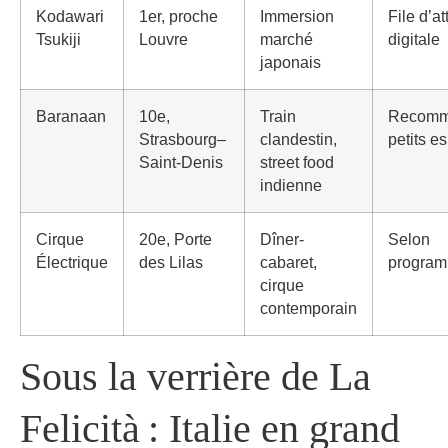
Kodawari
1er, proche
Immersion
File d’at
Tsukiji
Louvre
marché
digitale
japonais
Baranaan
10e,
Train
Recomm
Strasbourg–
clandestin,
petits e
Saint-Denis
street food
indienne
Cirque
20e, Porte
Dîner-
Selon
Électrique
des Lilas
cabaret,
program
cirque
contemporain
Sous la verrière de La
Felicità : Italie en grand