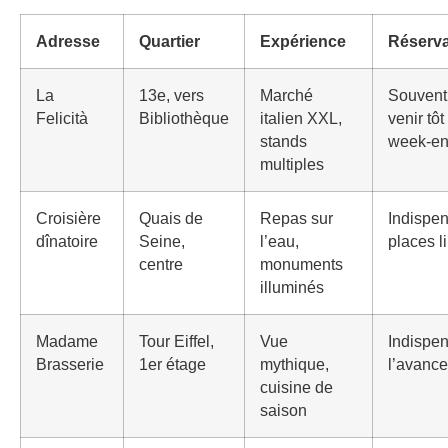
Adresse
Quartier
Expérience
Réserva
La
13e, vers
Marché
Souvent
Felicità
Bibliothèque
italien XXL,
venir tôt
stands
week-e
multiples
Croisière
Quais de
Repas sur
Indispen
dînatoire
Seine,
l’eau,
places l
centre
monuments
illuminés
Madame
Tour Eiffel,
Vue
Indispe
Brasserie
1er étage
mythique,
l’avance
cuisine de
saison