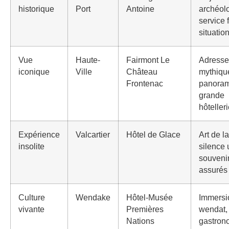
historique
Port
Antoine
archéol
service 
situatio
Vue
Haute-
Fairmont Le
Adresse
iconique
Ville
Château
mythiqu
Frontenac
panoram
grande
hôteller
Expérience
Valcartier
Hôtel de Glace
Art de l
insolite
silence 
souveni
assurés
Culture
Wendake
Hôtel-Musée
Immersi
vivante
Premières
wendat,
Nations
gastron