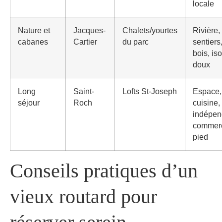
locale
Nature et
Jacques-
Chalets/yourtes
Rivière,
cabanes
Cartier
du parc
sentiers
bois, is
doux
Long
Saint-
Lofts St-Joseph
Espace,
séjour
Roch
cuisine,
indépen
commer
pied
Conseils pratiques d’un
vieux routard pour