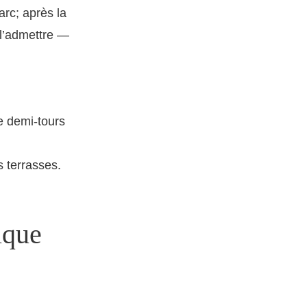
rc; après la
 l’admettre —
de demi-tours
s terrasses.
tique