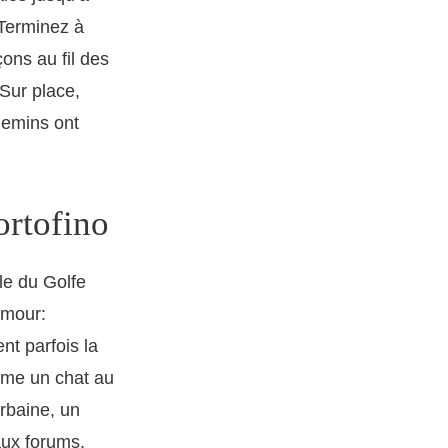
 Terminez à
ons au fil des
 Sur place,
hemins ont
ortofino
lle du Golfe
amour:
nt parfois la
omme un chat au
urbaine, un
 aux forums.