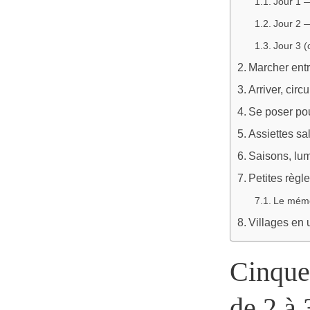
Jour 1 
Jour 2 
Jour 3 (
Marcher entr
Arriver, circ
Se poser pou
Assiettes sal
Saisons, lumi
Petites règl
Le mémo
Villages en 
Cinque 
de 2 à 