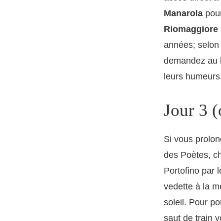
Manarola
pour
Riomaggiore
années; selon 
demandez au b
leurs humeurs, 
Jour 3 
Si vous prolon
des Poètes, ch
Portofino par l
vedette à la m
soleil. Pour po
saut de train