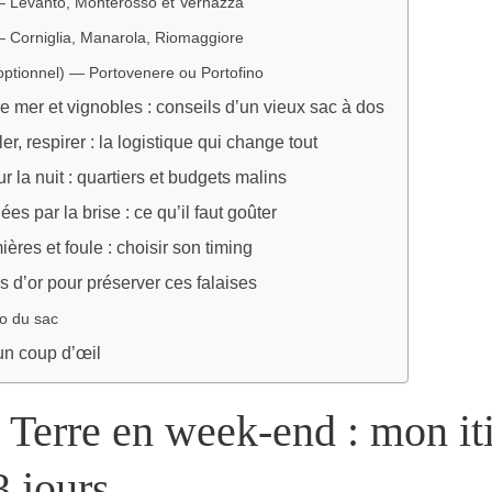
— Levanto, Monterosso et Vernazza
— Corniglia, Manarola, Riomaggiore
optionnel) — Portovenere ou Portofino
e mer et vignobles : conseils d’un vieux sac à dos
uler, respirer : la logistique qui change tout
r la nuit : quartiers et budgets malins
ées par la brise : ce qu’il faut goûter
ères et foule : choisir son timing
es d’or pour préserver ces falaises
 du sac
un coup d’œil
Terre en week-end : mon iti
3 jours