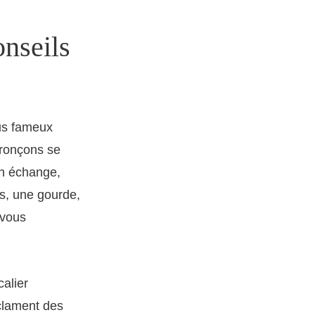
onseils
lus fameux
 tronçons se
en échange,
s, une gourde,
 vous
calier
clament des