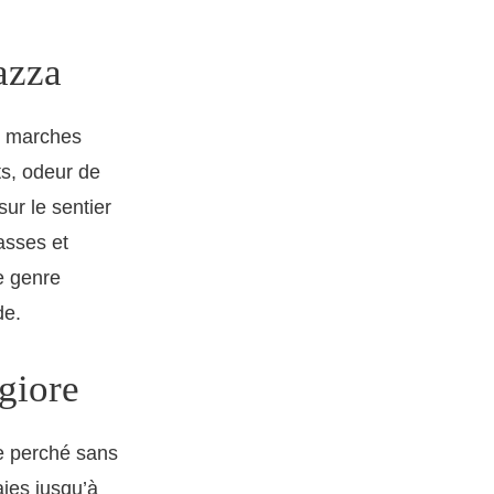
azza
es marches
ts, odeur de
sur le sentier
asses et
e genre
de.
giore
ge perché sans
aies jusqu’à