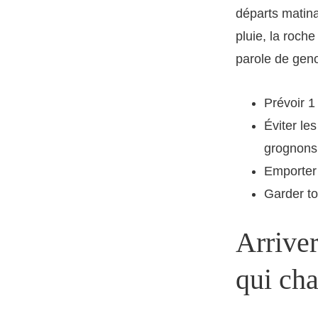
départs matina
pluie, la roch
parole de gen
Prévoir 1
Éviter le
grognons
Emporter 
Garder to
Arriver
qui cha