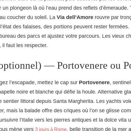
 un plongeon là où l’eau prend des reflets d’émeraude.
au coucher du soleil. La
Via dell’Amore
rouvre par tronç
l’état des falaises, des portions peuvent rester fermées.
ureau des parcs et ajustez votre parcours. Les vieux c
il faut les respecter.
(optionnel) — Portovenere ou P
gez l’escapade, mettez le cap sur
Portovenere
, sentine
apelle noire et blanche qui défie la houle. Alternative gl
e sentier littoral depuis Santa Margherita. Les yachts vole
er, mais la balade offre des criques où l’on se glisse c
ursuivre l’Italie vers les pierres antiques et la dolce vita 
 vous mène vers
, belle transition de la mer
3 jours à Rome