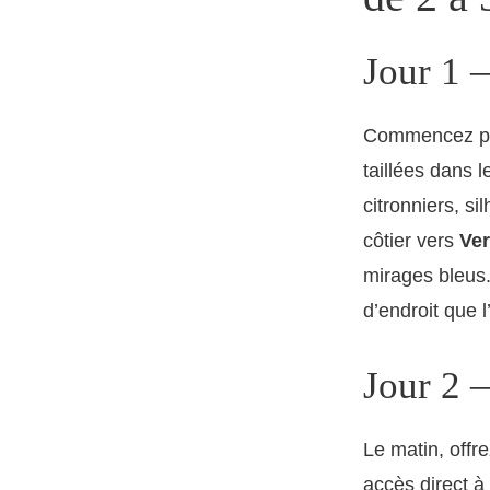
Jour 1 
Commencez par
taillées dans 
citronniers, si
côtier vers
Ve
mirages bleus.
d’endroit que 
Jour 2 
Le matin, offr
accès direct à 