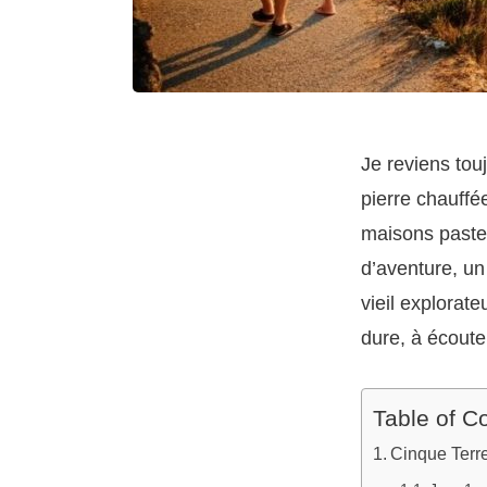
Je reviens touj
pierre chauffé
maisons pastel
d’aventure, u
vieil explorate
dure, à écouter
Table of C
Cinque Terre