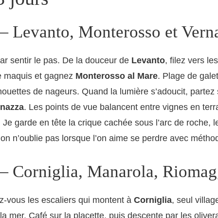
— Levanto, Monterosso et Vern
 sentir le pas. De la douceur de
Levanto
, filez vers l
le maquis et gagnez
Monterosso al Mare
. Plage de gale
lhouettes de nageurs. Quand la lumière s’adoucit, partez 
rnazza
. Les points de vue balancent entre vignes en terr
 Je garde en tête la crique cachée sous l’arc de roche, l
l’on n’oublie pas lorsque l’on aime se perdre avec métho
— Corniglia, Manarola, Riomag
ez-vous les escaliers qui montent à
Corniglia
, seul villa
la mer. Café sur la placette, puis descente par les oliver