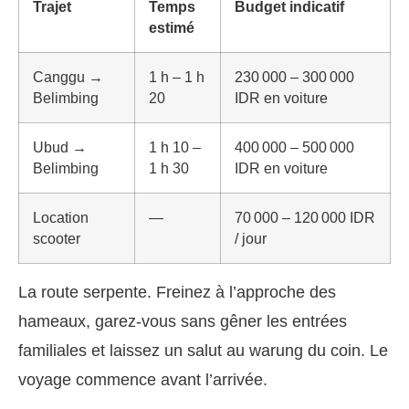
Trajet
Temps
Budget indicatif
estimé
Canggu →
1 h – 1 h
230 000 – 300 000
Belimbing
20
IDR en voiture
Ubud →
1 h 10 –
400 000 – 500 000
Belimbing
1 h 30
IDR en voiture
Location
—
70 000 – 120 000 IDR
scooter
/ jour
La route serpente. Freinez à l’approche des
hameaux, garez-vous sans gêner les entrées
familiales et laissez un salut au warung du coin. Le
voyage commence avant l’arrivée.