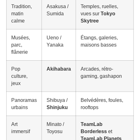
Tradition,
Asakusa /
Temples, ruelles,
matin
Sumida
vues sur
Tokyo
calme
Skytree
Musées,
Ueno /
Étangs, galeries,
parc,
Yanaka
maisons basses
flânerie
Pop
Akihabara
Arcades, rétro-
culture,
gaming, gashapon
jeux
Panoramas
Shibuya /
Belvédères, foules,
urbains
Shinjuku
rooftops
Art
Minato /
TeamLab
immersif
Toyosu
Borderless
et
TeamLab Planets