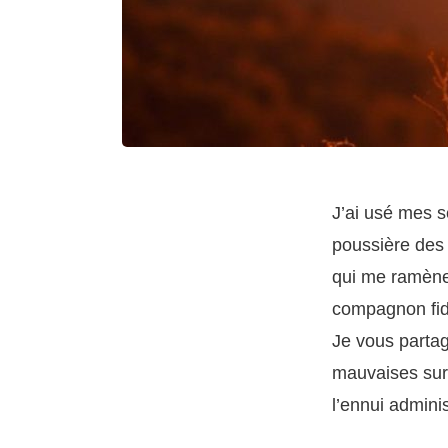
J’ai usé mes se
poussière des 
qui me ramène
compagnon fidè
Je vous partag
mauvaises surp
l’ennui administ