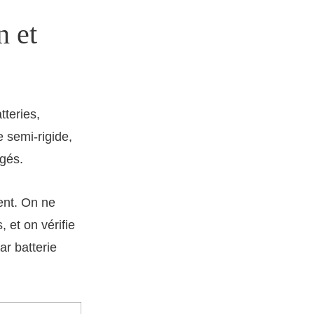
n et
tteries,
 semi-rigide,
ugés.
nt. On ne
 et on vérifie
r batterie