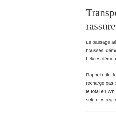
Transpo
rassur
Le passage aér
housses, démon
hélices démont
Rappel utile: 
recharge pas p
le total en W
selon les règle