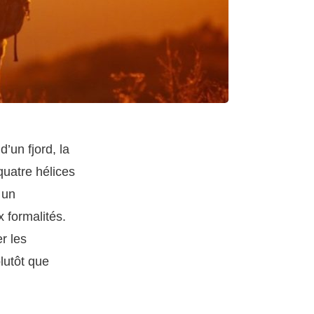
’un fjord, la
quatre hélices
 un
x formalités.
r les
lutôt que