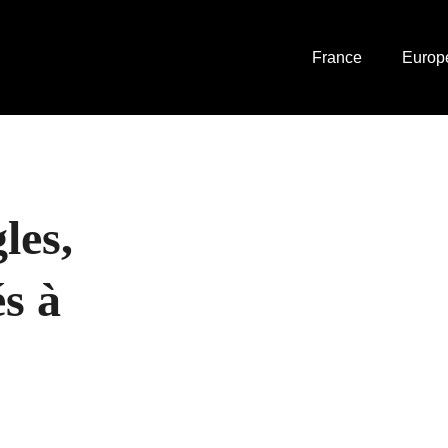
France
Europ
les,
és à