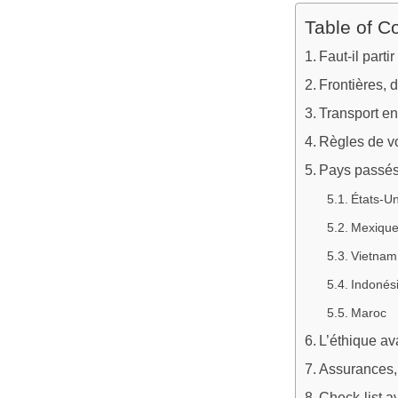
Table of C
Faut-il part
Frontières, 
Transport en
Règles de vo
Pays passés 
États-Un
Mexiqu
Vietnam
Indonés
Maroc
L’éthique av
Assurances, 
Check-list a