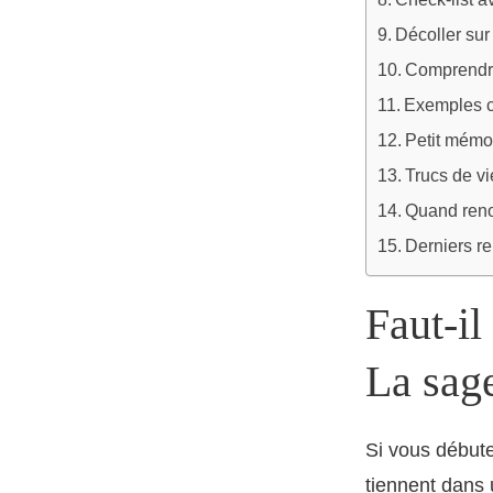
Décoller sur
Comprendre
Exemples co
Petit mémo
Trucs de v
Quand renon
Derniers r
Faut-il
La sag
Si vous début
tiennent dans 