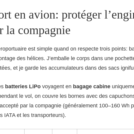
rt en avion: protéger l’engi
er la compagnie
oportuaire est simple quand on respecte trois points: ba
tage des hélices. J’emballe le corps dans une pochette
ées, et je garde les accumulateurs dans des sacs ignif
les
batteries LiPo
voyagent en
bagage cabine
uniqueme
endant le vol, on couvre les bornes avec des capuchons,
h accepté par la compagnie (généralement 100–160 Wh pa
s IATA et les transporteurs).