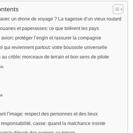
ontents
ir avec un drone de voyage ? La sagesse d’un vieux routard
douanes et paperasses: ce que tolèrent les pays
 avion: protéger l’engin et rassurer la compagnie
l qui reviennent partout: votre boussole universelle
au crible: morceaux de terrain et bon sens de pilote
is
e
ie
ant l’image: respect des personnes et des lieux
responsabilité, casse: quand la malchance insiste
vant le départ: des papiers au terrain