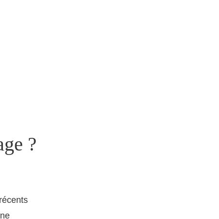
age ?
récents
une