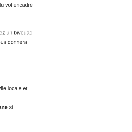
du vol encadré
vez un bivouac
us donnera
ile locale et
ane
si